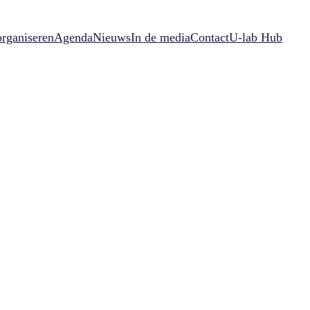
rganiseren
Agenda
Nieuws
In de media
Contact
U-lab Hub