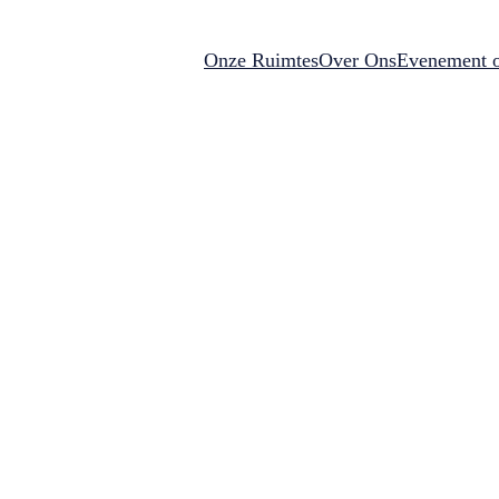
Onze Ruimtes
Over Ons
Evenement o