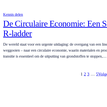
Kennis delen
De Circulaire Economie: Een S
R-ladder
De wereld staat voor een urgente uitdaging: de overgang van een li
weggooien – naar een circulaire economie, waarin materialen en pro
transitie is essentieel om de uitputting van grondstoffen te stoppen,…
1
2
3
…
5
Volg